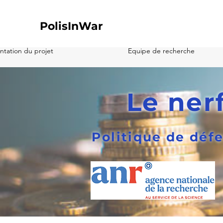
PolisInWar
ntation du projet
Equipe de recherche
Le ner
Politique de défe