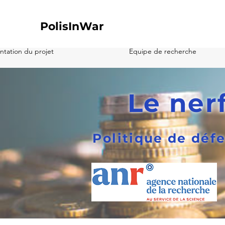
PolisInWar
ntation du projet
Equipe de recherche
Le ner
Politique de défe