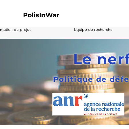
PolisInWar
ntation du projet
Equipe de recherche
Le ner
Politique de défe