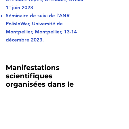
1° juin 2023
Séminaire de suivi de l’ANR
PolisInWar, Université de
Montpellier, Montpellier, 13-14
décembre 2023.
Manifestations
scientifiques
organisées dans le
cadre du projet
PolisInWar :
« Les politiques de défense face aux
finances publiques », J. Joana resp.,