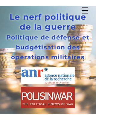
PolisInWar
Le nerf politique
de la guerre
Politique de défense et
budgétisation des
opérations militaires